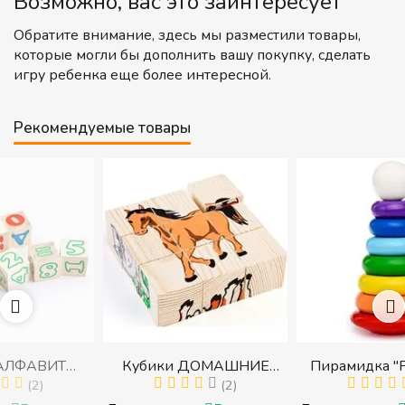
Возможно, вас это заинтересует
Обратите внимание, здесь мы разместили товары,
которые могли бы дополнить вашу покупку, сделать
игру ребенка еще более интересной.
Рекомендуемые товары
Кубики ДОМАШНИЕ
Пирамидка "Радуга" (8
МИ
ЖИВОТНЫЕ (Томик)
(2)
деталей) (Пирамидка
(1)