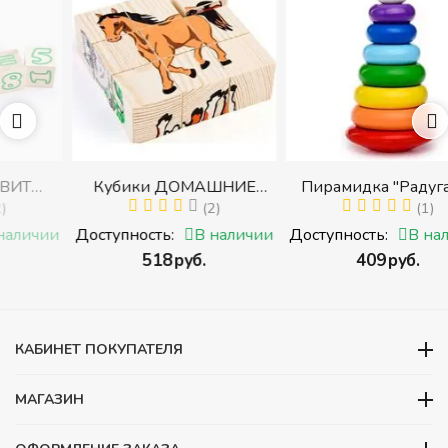
Кубики ДОМАШНИЕ
Пирамидка "Радуга" (8
ЖИВОТНЫЕ (Томик)
(2)
деталей) (Пирамидка
(1)
с
(Набор кубиков
среднего размера)
и
Доступность:
В наличии
Доступность:
В наличии
разрезных (складных))
‍518‍
руб.
‍409‍
руб.
ми
КАБИНЕТ ПОКУПАТЕЛЯ
МАГАЗИН