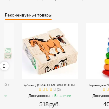
Рекомендуемые товары
Кубики ДОМАШНИЕ ЖИВОТНЫЕ
Пирамидка "Радуга" (
с
(Томик) (Набор кубиков разрезных
(2)
(Пирамидка среднего
(
и
(складных))
В наличии
В 
Доступность:
Доступность:
‍518‍
руб.
‍409‍
руб