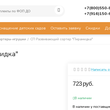
+7(800)550-
+7(916)150-
снащение детских садов
Оставить заявку
Скидки
До
ортеры-игрушки
СП Развивающий сортер "Пирамидка"
/
идка"
Написать 
‍723‍
руб.
В наличии
В наличии у поставщи