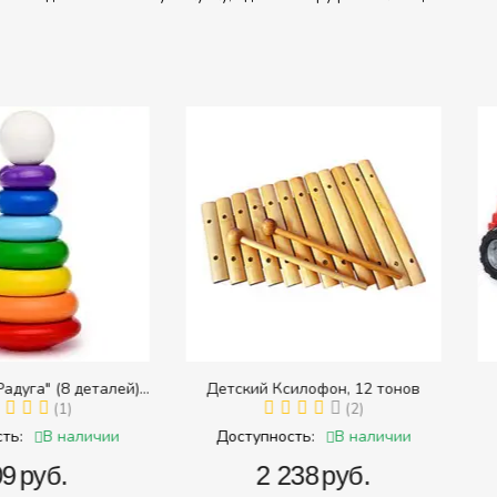
8 деталей)
Детский Ксилофон, 12 тонов
Тра
 размера)
1)
(2)
наличии
В наличии
Доступность:
Доступ
.
‍2 238‍
руб.
‍