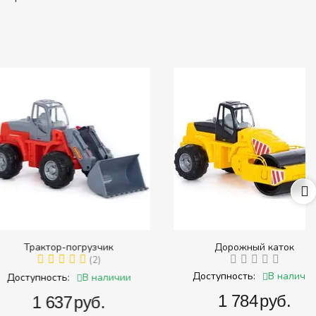
ктор-погрузчик
Дорожный каток
(2)
В наличии
Доступность:
В наличии
ность:
‍1 784‍
руб.
1 637‍
руб.