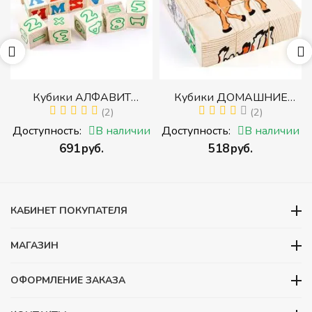
р
Кубики АЛФАВИТ
Кубики ДОМАШНИЕ
й
РУССКИЙ С ЦИФРАМИ
(2)
ЖИВОТНЫЕ (Томик)
(2)
(Томик) (Набор кубиков с
(Набор кубиков
и
Доступность:
В наличии
Доступность:
В наличии
буквами, цифрами,
разрезных (складных))
‍691‍
руб.
‍518‍
руб.
математическими знаками
действий)
КАБИНЕТ ПОКУПАТЕЛЯ
МАГАЗИН
ОФОРМЛЕНИЕ ЗАКАЗА