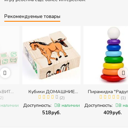
Рекомендуемые товары
Кубики ДОМАШНИЕ
Пирамидка "Радуга" (8
И
ЖИВОТНЫЕ (Томик)
(2)
деталей) (Пирамидка
(1)
с
(Набор кубиков
среднего размера)
ии
Доступность:
В наличии
Доступность:
В наличии
разрезных (складных))
‍518‍
руб.
‍409‍
руб.
ми