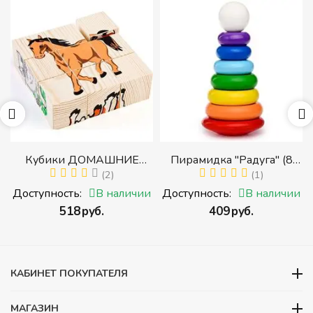
Кубики ДОМАШНИЕ
Пирамидка "Радуга" (8
ЖИВОТНЫЕ (Томик)
(2)
деталей) (Пирамидка
(1)
(Набор кубиков
среднего размера)
и
Доступность:
В наличии
Доступность:
В наличии
разрезных (складных))
‍518‍
руб.
‍409‍
руб.
и
КАБИНЕТ ПОКУПАТЕЛЯ
МАГАЗИН