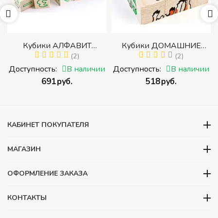
р
Кубики АЛФАВИТ
Кубики ДОМАШНИЕ
й
РУССКИЙ С ЦИФРАМИ
(2)
ЖИВОТНЫЕ (Томик)
(2)
(Томик) (Набор кубиков с
(Набор кубиков
и
Доступность:
В наличии
Доступность:
В наличии
буквами, цифрами,
разрезных (складных))
‍691‍
руб.
‍518‍
руб.
математическими знаками
действий)
КАБИНЕТ ПОКУПАТЕЛЯ
МАГАЗИН
ОФОРМЛЕНИЕ ЗАКАЗА
КОНТАКТЫ