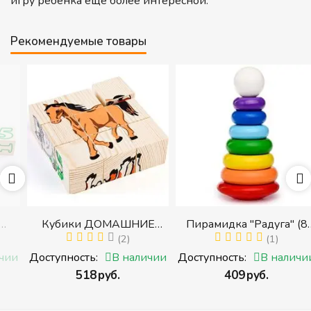
игру ребенка еще более интересной.
Рекомендуемые товары
Кубики ДОМАШНИЕ
Пирамидка "Радуга" (8
ЖИВОТНЫЕ (Томик)
(2)
деталей) (Пирамидка
(1)
(Набор кубиков
среднего размера)
и
Доступность:
В наличии
Доступность:
В наличии
разрезных (складных))
‍518‍
руб.
‍409‍
руб.
и