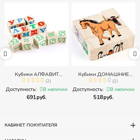
р
Кубики АЛФАВИТ
Кубики ДОМАШНИЕ
й
РУССКИЙ С ЦИФРАМИ
(2)
ЖИВОТНЫЕ (Томик)
(2)
(Томик) (Набор кубиков с
(Набор кубиков
и
Доступность:
В наличии
Доступность:
В наличии
буквами, цифрами,
разрезных (складных))
‍691‍
руб.
‍518‍
руб.
математическими знаками
действий)
КАБИНЕТ ПОКУПАТЕЛЯ