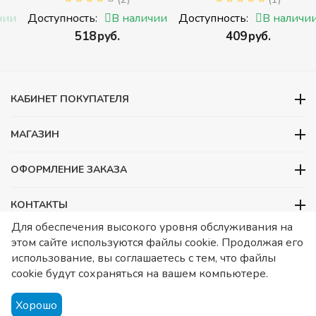
ЖИВОТНЫЕ (Томик)
деталей) (Пирамидка
(Набор кубиков
среднего размера)
и
Доступность:
В наличии
Доступность:
В наличии
разрезных (складных))
‍518‍
руб.
‍409‍
руб.
и
КАБИНЕТ ПОКУПАТЕЛЯ
МАГАЗИН
ОФОРМЛЕНИЕ ЗАКАЗА
КОНТАКТЫ
Для обеспечения высокого уровня обслуживания на
ООО «Детский сад», ОГРН 1157746480088
этом сайте используются файлы cookie. Продолжая его
ИНН 7728252648 КПП 772601001 Юридический адрес – Москва,
использование, вы соглашаетесь с тем, что файлы
ул. Подольских курсантов, д 3. стр 2. Помещение 1/3. Информация
cookie будут сохраняться на вашем компьютере.
о товарах носит справочный характер и не является публичной
офертой, определяемой Статьей 437 ГК РФ.
Публичная
Хорошо
оферта.
Игрушки в детский сад. Оснащение детских садов.