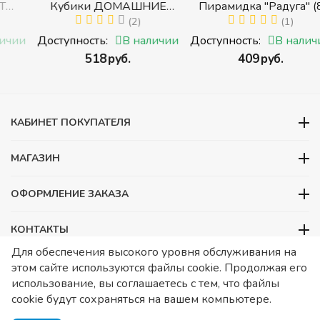
Кубики ДОМАШНИЕ
Пирамидка "Радуга" (8
ЖИВОТНЫЕ (Томик)
(2)
деталей) (Пирамидка
(1)
с
(Набор кубиков
среднего размера)
и
Доступность:
В наличии
Доступность:
В наличии
разрезных (складных))
‍518‍
руб.
‍409‍
руб.
и
КАБИНЕТ ПОКУПАТЕЛЯ
МАГАЗИН
ОФОРМЛЕНИЕ ЗАКАЗА
КОНТАКТЫ
Для обеспечения высокого уровня обслуживания на
ООО «Детский сад», ОГРН 1157746480088
этом сайте используются файлы cookie. Продолжая его
ИНН 7728252648 КПП 772601001 Юридический адрес – Москва,
использование, вы соглашаетесь с тем, что файлы
ул. Подольских курсантов, д 3. стр 2. Помещение 1/3. Информация
cookie будут сохраняться на вашем компьютере.
о товарах носит справочный характер и не является публичной
офертой, определяемой Статьей 437 ГК РФ.
Публичная