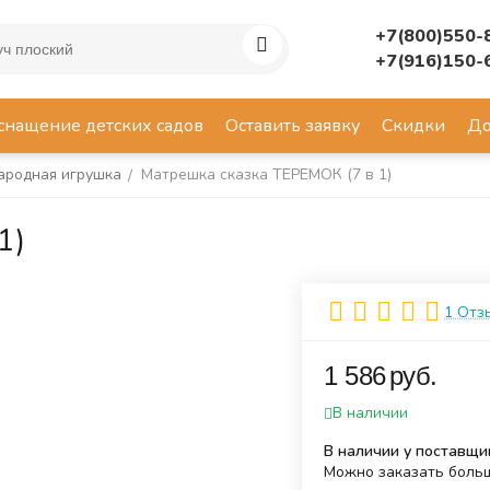
+7(800)550-
+7(916)150-
снащение детских садов
Оставить заявку
Скидки
До
ародная игрушка
Матрешка сказка ТЕРЕМОК (7 в 1)
/
1)
1 Отз
‍1 586‍
руб.
В наличии
В наличии у поставщи
Можно заказать больш