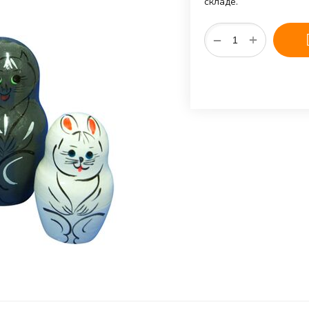
складе.
+
−