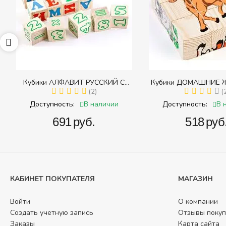
65
Кубики АЛФАВИТ РУССКИЙ С
Кубики ДОМАШНИЕ 
ЦИФРАМИ (Томик) (Набор кубиков с
(2)
(Томик) (Набор кубико
(
буквами, цифрами, математическими
(складных))
В наличии
В 
Доступность:
Доступность:
знаками действий)
‍691‍
руб.
‍518‍
руб
КАБИНЕТ ПОКУПАТЕЛЯ
МАГАЗИН
Войти
О компании
Создать учетную запись
Отзывы покуп
Заказы
Карта сайта