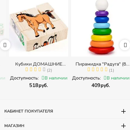
Кубики ДОМАШНИЕ
Пирамидка "Радуга" (8
ЖИВОТНЫЕ (Томик)
(2)
деталей) (Пирамидка
(1)
(Набор кубиков
среднего размера)
и
Доступность:
В наличии
Доступность:
В наличии
разрезных (складных))
‍518‍
руб.
‍409‍
руб.
и
КАБИНЕТ ПОКУПАТЕЛЯ
МАГАЗИН