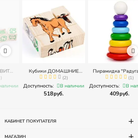
Кубики ДОМАШНИЕ
Пирамидка "Радуга" (8
И
ЖИВОТНЫЕ (Томик)
(2)
деталей) (Пирамидка
(1)
с
(Набор кубиков
среднего размера)
ии
Доступность:
В наличии
Доступность:
В наличии
разрезных (складных))
‍518‍
руб.
‍409‍
руб.
ми
КАБИНЕТ ПОКУПАТЕЛЯ
МАГАЗИН