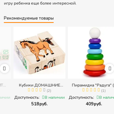
игру ребенка еще более интересной.
Рекомендуемые товары
Кубики ДОМАШНИЕ
Пирамидка "Радуга" (8
ЖИВОТНЫЕ (Томик)
(2)
деталей) (Пирамидка
(1)
с
(Набор кубиков
среднего размера)
и
Доступность:
В наличии
Доступность:
В наличии
разрезных (складных))
‍518‍
руб.
‍409‍
руб.
и