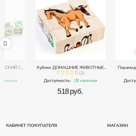
Кубики ДОМАШНИЕ ЖИВОТНЫЕ
Пирамидка "Радуга" (
с
(Томик) (Набор кубиков разрезных
(2)
(Пирамидка среднего
(
и
(складных))
В наличии
В 
Доступность:
Доступность:
‍518‍
руб.
‍409‍
руб
КАБИНЕТ ПОКУПАТЕЛЯ
МАГАЗИН