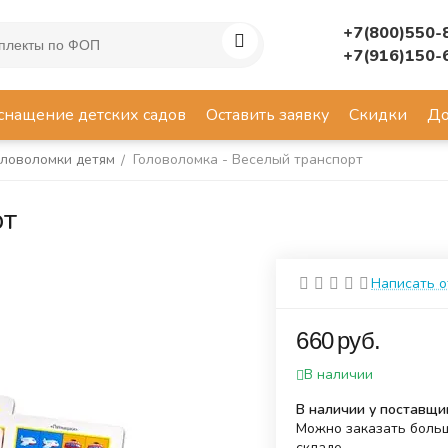
+7(800)550-
+7(916)150-
снащение детских садов
Оставить заявку
Скидки
До
оловоломки детям
Головоломка - Веселый транспорт
/
рт
Написать 
‍660‍
руб.
В наличии
В наличии у поставщи
Можно заказать больш
складе.