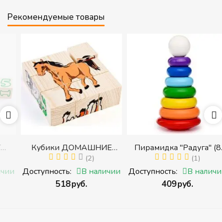
Рекомендуемые товары
Кубики ДОМАШНИЕ
Пирамидка "Радуга" (8
ЖИВОТНЫЕ (Томик)
(2)
деталей) (Пирамидка
(1)
с
(Набор кубиков
среднего размера)
и
Доступность:
В наличии
Доступность:
В наличии
разрезных (складных))
‍518‍
руб.
‍409‍
руб.
и