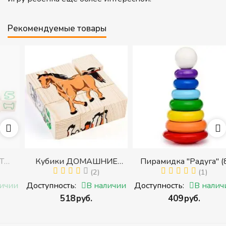
Рекомендуемые товары
Кубики ДОМАШНИЕ
Пирамидка "Радуга" (8
ЖИВОТНЫЕ (Томик)
(2)
деталей) (Пирамидка
(1)
с
(Набор кубиков
среднего размера)
и
Доступность:
В наличии
Доступность:
В наличии
разрезных (складных))
‍518‍
руб.
‍409‍
руб.
и