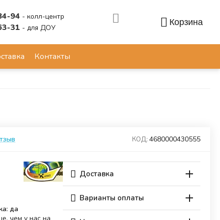
84-94
- колл-центр
Корзина
63-31
- для ДОУ
Аккаунт
ставка
Контакты
отзыв
4680000430555
КОД:
Доставка
Варианты оплаты
ка: да
е, чем у нас на