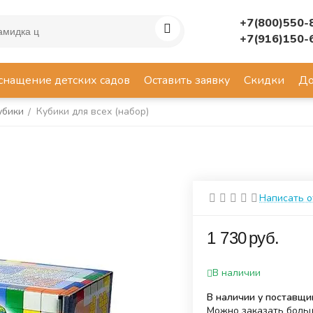
+7(800)550-
+7(916)150-
снащение детских садов
Оставить заявку
Скидки
До
убики
Кубики для всех (набор)
/
Написать 
‍1 730‍
руб.
В наличии
В наличии у поставщи
Можно заказать больш