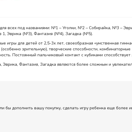
для всех под названиями: №1 – Уголки, №2 – Собирайка, №3 – Эври
 1, Эврика (№3), Фантазия (№4), Загадка (№5).
ные игры для детей от 2,5-3х лет, своеобразная «умственная гимн
(особенно зрительную), творческие способности, комбинаторные 
ость. Постоянный пальчиковый контакт с кубиками способствует
а, Эврика, Фантазия, Загадка являются более сложным и увлекате
ли бы дополнить вашу покупку, сделать игру ребенка еще более и