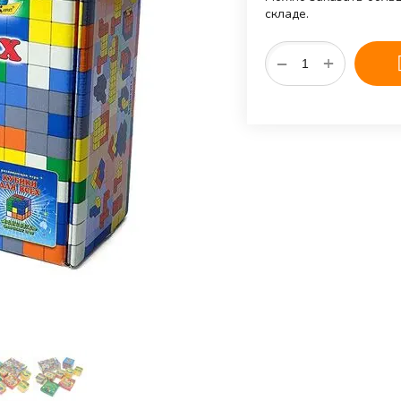
складе.
+
−