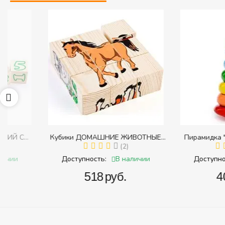
Кубики ДОМАШНИЕ ЖИВОТНЫЕ
Пирамидка "Радуга" (
с
(Томик) (Набор кубиков разрезных
(2)
(Пирамидка среднего
(
и
(складных))
В наличии
В 
Доступность:
Доступность:
‍518‍
руб.
‍409‍
руб