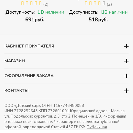
й
РУССКИЙ С ЦИФРАМИ
(2)
ЖИВОТНЫЕ (Томик)
(2)
(Томик) (Набор кубиков с
(Набор кубиков
и
Доступность:
В наличии
Доступность:
В наличии
буквами, цифрами,
разрезных (складных))
‍691‍
руб.
‍518‍
руб.
математическими знаками
действий)
КАБИНЕТ ПОКУПАТЕЛЯ
МАГАЗИН
ОФОРМЛЕНИЕ ЗАКАЗА
КОНТАКТЫ
ООО «Детский сад», ОГРН 1157746480088
ИНН 7728252648 КПП 772601001 Юридический адрес – Москва,
ул. Подольских курсантов, д 3. стр 2. Помещение 1/3. Информация
о товарах носит справочный характер и не является публичной
офертой, определяемой Статьей 437 ГК РФ.
Публичная
оферта.
Игрушки в детский сад. Оснащение детских садов.