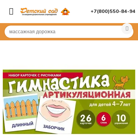
+7(800)550-84-94
Главная
/
ДИДАКТИЧЕСКИЕ ИГРЫ
/
Логопеду, психоло