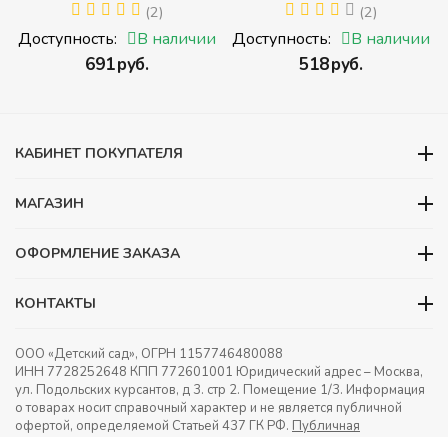
й
РУССКИЙ С ЦИФРАМИ
(2)
ЖИВОТНЫЕ (Томик)
(2)
(Томик) (Набор кубиков с
(Набор кубиков
и
Доступность:
В наличии
Доступность:
В наличии
буквами, цифрами,
разрезных (складных))
‍691‍
руб.
‍518‍
руб.
математическими знаками
действий)
КАБИНЕТ ПОКУПАТЕЛЯ
МАГАЗИН
ОФОРМЛЕНИЕ ЗАКАЗА
КОНТАКТЫ
ООО «Детский сад», ОГРН 1157746480088
ИНН 7728252648 КПП 772601001 Юридический адрес – Москва,
ул. Подольских курсантов, д 3. стр 2. Помещение 1/3. Информация
о товарах носит справочный характер и не является публичной
офертой, определяемой Статьей 437 ГК РФ.
Публичная
оферта.
Игрушки в детский сад. Оснащение детских садов.