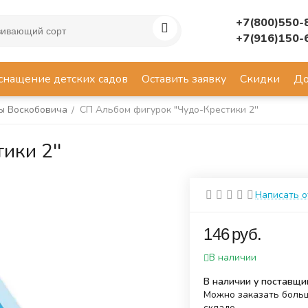
+7(800)550-
+7(916)150-
снащение детских садов
Оставить заявку
Скидки
До
ы Воскобовича
СП Альбом фигурок "Чудо-Крестики 2''
/
ики 2''
Написать 
‍146‍
руб.
В наличии
В наличии у поставщи
Можно заказать больш
складе.