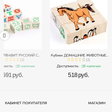
Кубики ДОМАШНИЕ ЖИВОТНЫЕ
Пирамидка "Радуга" (
с
(Томик) (Набор кубиков разрезных
(2)
(Пирамидка среднего
(
и
(складных))
В наличии
В 
Доступность:
Доступность:
‍518‍
руб.
‍409‍
руб
КАБИНЕТ ПОКУПАТЕЛЯ
МАГАЗИН