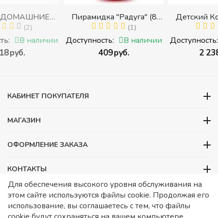
ИЕ
Пирамидка "Радуга" (8
Детский Ксилофон, 12
)
деталей) (Пирамидка
(1)
тонов
(2)
среднего размера)
ичии
Доступность:
В наличии
Доступность:
В налич
х))
‍409‍
руб.
‍2 238‍
руб.
КАБИНЕТ ПОКУПАТЕЛЯ
МАГАЗИН
ОФОРМЛЕНИЕ ЗАКАЗА
КОНТАКТЫ
Для обеспечения высокого уровня обслуживания на
ООО «Детский сад», ОГРН 1157746480088
этом сайте используются файлы cookie. Продолжая его
ИНН 7728252648 КПП 772601001 Юридический адрес – Москва,
использование, вы соглашаетесь с тем, что файлы
ул. Подольских курсантов, д 3. стр 2. Помещение 1/3. Информация
cookie будут сохраняться на вашем компьютере.