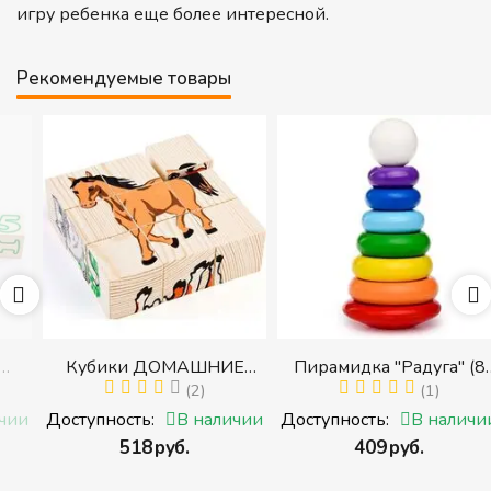
игру ребенка еще более интересной.
Рекомендуемые товары
Кубики ДОМАШНИЕ
Пирамидка "Радуга" (8
ЖИВОТНЫЕ (Томик)
(2)
деталей) (Пирамидка
(1)
(Набор кубиков
среднего размера)
и
Доступность:
В наличии
Доступность:
В наличии
разрезных (складных))
‍518‍
руб.
‍409‍
руб.
и