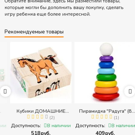
Обратите внимание, здесь мы разместили товары,
которые могли бы дополнить вашу покупку, сделать
игру ребенка еще более интересной.
Рекомендуемые товары
Кубики ДОМАШНИЕ
Пирамидка "Радуга" (8
ЖИВОТНЫЕ (Томик)
(2)
деталей) (Пирамидка
(1)
(Набор кубиков
среднего размера)
и
Доступность:
В наличии
Доступность:
В наличии
разрезных (складных))
‍518‍
руб.
‍409‍
руб.