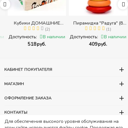
Кубики ДОМАШНИЕ
Пирамидка "Радуга" (8
ЖИВОТНЫЕ (Томик)
(2)
деталей) (Пирамидка
(1)
(Набор кубиков
среднего размера)
и
Доступность:
В наличии
Доступность:
В наличии
разрезных (складных))
‍518‍
руб.
‍409‍
руб.
и
КАБИНЕТ ПОКУПАТЕЛЯ
МАГАЗИН
ОФОРМЛЕНИЕ ЗАКАЗА
КОНТАКТЫ
Для обеспечения высокого уровня обслуживания на
ООО «Детский сад», ОГРН 1157746480088
этом сайте используются файлы cookie. Продолжая его