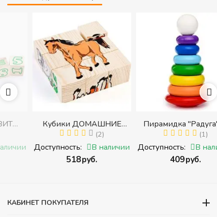
Кубики ДОМАШНИЕ
Пирамидка "Радуга" (8
ЖИВОТНЫЕ (Томик)
(2)
деталей) (Пирамидка
(1)
с
(Набор кубиков
среднего размера)
и
Доступность:
В наличии
Доступность:
В наличии
разрезных (складных))
‍518‍
руб.
‍409‍
руб.
ми
КАБИНЕТ ПОКУПАТЕЛЯ