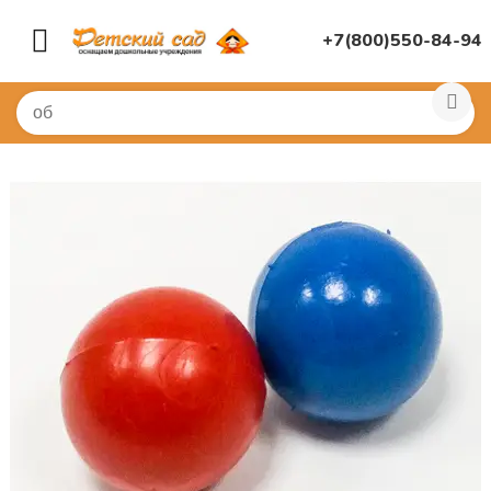
+7(800)550-84-94
Главная
/
СПОРТИВНЫЙ ЗАЛ
/
Мячи, прыгуны
/
Для ме