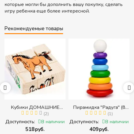
которые могли бы дополнить вашу покупку, сделать
игру ребенка еще более интересной.
Рекомендуемые товары
Кубики ДОМАШНИЕ
Пирамидка "Радуга" (8
ЖИВОТНЫЕ (Томик)
(2)
деталей) (Пирамидка
(1)
(Набор кубиков
среднего размера)
и
Доступность:
В наличии
Доступность:
В наличии
разрезных (складных))
‍518‍
руб.
‍409‍
руб.
и