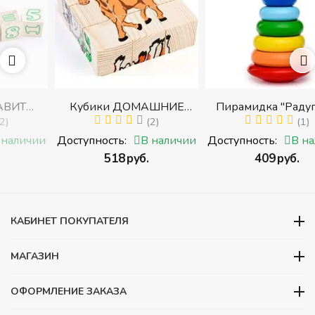
Кубики ДОМАШНИЕ
Пирамидка "Радуга" (8
И
ЖИВОТНЫЕ (Томик)
(2)
деталей) (Пирамидка
(1)
с
(Набор кубиков
среднего размера)
ии
Доступность:
В наличии
Доступность:
В наличии
разрезных (складных))
‍518‍
руб.
‍409‍
руб.
ми
КАБИНЕТ ПОКУПАТЕЛЯ
МАГАЗИН
ОФОРМЛЕНИЕ ЗАКАЗА