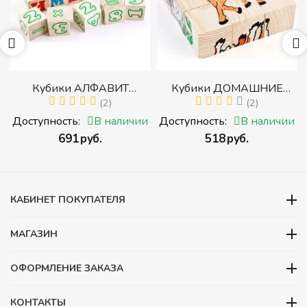
р
Кубики АЛФАВИТ
Кубики ДОМАШНИЕ
й
РУССКИЙ С ЦИФРАМИ
(2)
ЖИВОТНЫЕ (Томик)
(2)
(Томик) (Набор кубиков с
(Набор кубиков
и
Доступность:
В наличии
Доступность:
В наличии
буквами, цифрами,
разрезных (складных))
‍691‍
руб.
‍518‍
руб.
математическими знаками
действий)
КАБИНЕТ ПОКУПАТЕЛЯ
МАГАЗИН
ОФОРМЛЕНИЕ ЗАКАЗА
КОНТАКТЫ