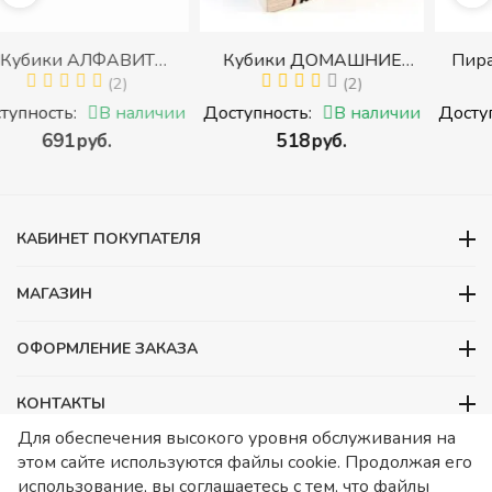
Т
Кубики ДОМАШНИЕ
Пирамидка "Радуга" (
АМИ
ЖИВОТНЫЕ (Томик)
(2)
деталей) (Пирамидка
(1)
ов с
(Набор кубиков
среднего размера)
ичии
Доступность:
В наличии
Доступность:
В налич
,
разрезных (складных))
‍518‍
руб.
‍409‍
руб.
ками
КАБИНЕТ ПОКУПАТЕЛЯ
МАГАЗИН
ОФОРМЛЕНИЕ ЗАКАЗА
КОНТАКТЫ
Для обеспечения высокого уровня обслуживания на
ООО «Детский сад», ОГРН 1157746480088
этом сайте используются файлы cookie. Продолжая его
ИНН 7728252648 КПП 772601001 Юридический адрес – Москва,
использование, вы соглашаетесь с тем, что файлы