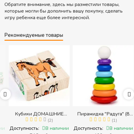
Обратите внимание, здесь мы разместили товары,
которые могли бы дополнить вашу покупку, сделать
игру ребенка еще более интересной.
Рекомендуемые товары
Кубики ДОМАШНИЕ
Пирамидка "Радуга" (8
ЖИВОТНЫЕ (Томик)
(2)
деталей) (Пирамидка
(1)
(Набор кубиков
среднего размера)
и
Доступность:
В наличии
Доступность:
В наличии
разрезных (складных))