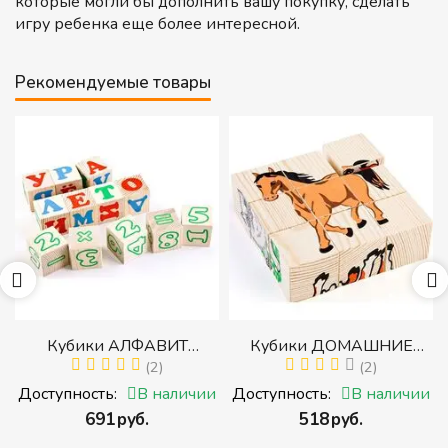
которые могли бы дополнить вашу покупку, сделать
игру ребенка еще более интересной.
Рекомендуемые товары
р
Кубики АЛФАВИТ
Кубики ДОМАШНИЕ
й
РУССКИЙ С ЦИФРАМИ
(2)
ЖИВОТНЫЕ (Томик)
(2)
(Томик) (Набор кубиков с
(Набор кубиков
и
Доступность:
В наличии
Доступность:
В наличии
буквами, цифрами,
разрезных (складных))
‍691‍
руб.
‍518‍
руб.
математическими знаками