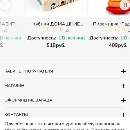
Кубики ДОМАШНИЕ
Пирамидка "Радуга" (8
И
ЖИВОТНЫЕ (Томик)
(2)
деталей) (Пирамидка
(1)
 с
(Набор кубиков
среднего размера)
ии
Доступность:
В наличии
Доступность:
В наличии
разрезных (складных))
‍518‍
руб.
‍409‍
руб.
ми
КАБИНЕТ ПОКУПАТЕЛЯ
МАГАЗИН
ОФОРМЛЕНИЕ ЗАКАЗА
КОНТАКТЫ
Для обеспечения высокого уровня обслуживания на
ООО «Детский сад», ОГРН 1157746480088