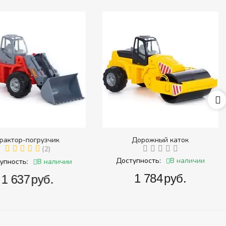
ктор-погрузчик
Дорожный каток
(2)
В наличии
Доступность:
В наличии
ность:
‍1 784‍
руб.
1 637‍
руб.