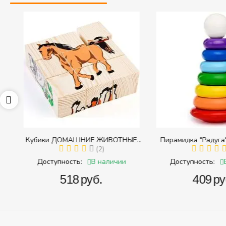
Кубики ДОМАШНИЕ ЖИВОТНЫЕ
Пирамидка "Радуга" (
с
(Томик) (Набор кубиков разрезных
(2)
(Пирамидка среднего
(
и
(складных))
В наличии
В 
Доступность:
Доступность:
‍518‍
руб.
‍409‍
руб