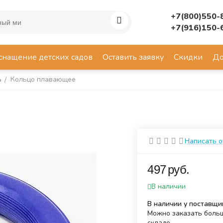
+7(800)550-
+7(916)150-
снащение детских садов
Оставить заявку
Скидки
До
ь
Кольцо плавающее
/
Написать 
‍497‍
руб.
В наличии
В наличии у поставщи
Можно заказать больш
складе.