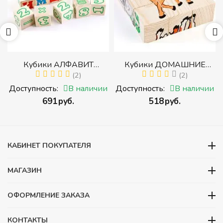
р
Кубики АЛФАВИТ
Кубики ДОМАШНИЕ
й
РУССКИЙ С ЦИФРАМИ
(2)
ЖИВОТНЫЕ (Томик)
(2)
(Томик) (Набор кубиков с
(Набор кубиков
и
Доступность:
В наличии
Доступность:
В наличии
буквами, цифрами,
разрезных (складных))
‍691‍
руб.
‍518‍
руб.
математическими знаками
действий)
КАБИНЕТ ПОКУПАТЕЛЯ
МАГАЗИН
ОФОРМЛЕНИЕ ЗАКАЗА
КОНТАКТЫ