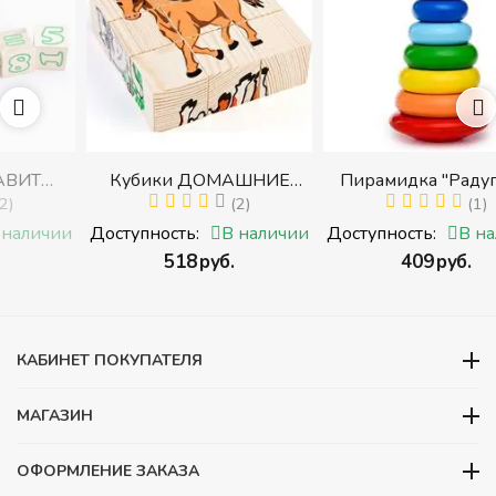
Кубики ДОМАШНИЕ
Пирамидка "Радуга" (8
И
ЖИВОТНЫЕ (Томик)
(2)
деталей) (Пирамидка
(1)
с
(Набор кубиков
среднего размера)
ии
Доступность:
В наличии
Доступность:
В наличии
разрезных (складных))
‍518‍
руб.
‍409‍
руб.
ми
КАБИНЕТ ПОКУПАТЕЛЯ
МАГАЗИН
ОФОРМЛЕНИЕ ЗАКАЗА