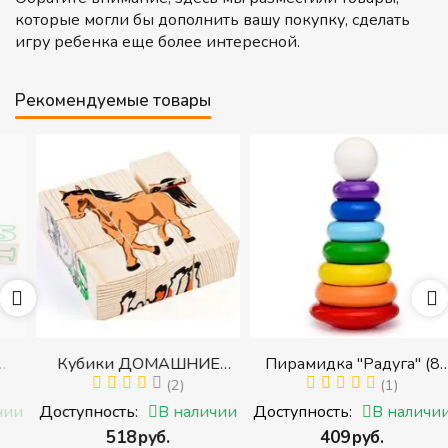
которые могли бы дополнить вашу покупку, сделать
игру ребенка еще более интересной.
Рекомендуемые товары
Кубики ДОМАШНИЕ
Пирамидка "Радуга" (8
ЖИВОТНЫЕ (Томик)
(2)
деталей) (Пирамидка
(1)
(Набор кубиков
среднего размера)
и
Доступность:
В наличии
Доступность:
В наличии
разрезных (складных))
‍518‍
руб.
‍409‍
руб.