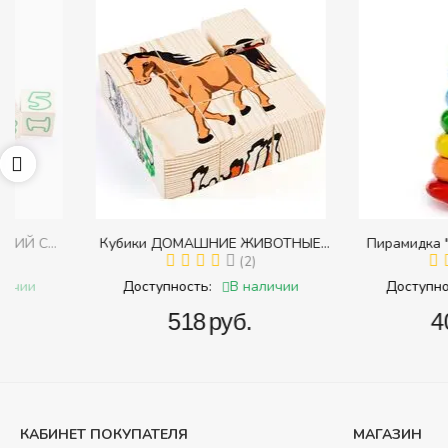
Кубики ДОМАШНИЕ ЖИВОТНЫЕ
Пирамидка "Радуга" (
с
(Томик) (Набор кубиков разрезных
(2)
(Пирамидка среднего
(
и
(складных))
В наличии
В 
Доступность:
Доступность:
‍518‍
руб.
‍409‍
руб
КАБИНЕТ ПОКУПАТЕЛЯ
МАГАЗИН