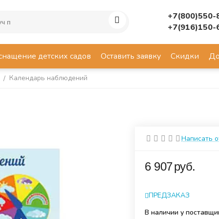
+7(800)550-
+7(916)150-
снащение детских садов
Оставить заявку
Скидки
До
ы
Календарь наблюдений
/
Написать 
‍6 907‍
руб.
ПРЕДЗАКАЗ
В наличии у поставщи