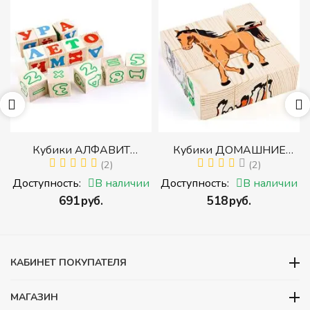
Кубики АЛФАВИТ
Кубики ДОМАШНИЕ
РУССКИЙ С ЦИФРАМИ
(2)
ЖИВОТНЫЕ (Томик)
(2)
(Томик) (Набор кубиков с
(Набор кубиков
Доступность:
В наличии
Доступность:
В наличии
Д
буквами, цифрами,
разрезных (складных))
‍691‍
руб.
‍518‍
руб.
математическими знаками
действий)
КАБИНЕТ ПОКУПАТЕЛЯ
МАГАЗИН