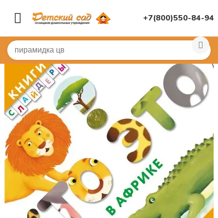
+7(800)550-84-94
Главная
/
КНИГИ, НАГЛЯДНАЯ ДИДАКТИКА
/
Книги
/