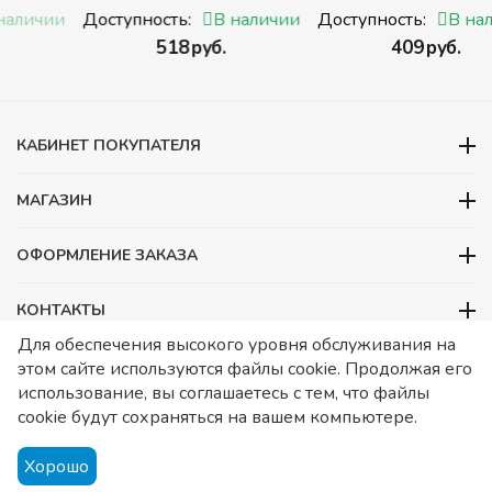
с
(Набор кубиков
среднего размера)
и
Доступность:
В наличии
Доступность:
В наличии
разрезных (складных))
‍518‍
руб.
‍409‍
руб.
ми
КАБИНЕТ ПОКУПАТЕЛЯ
МАГАЗИН
ОФОРМЛЕНИЕ ЗАКАЗА
КОНТАКТЫ
Для обеспечения высокого уровня обслуживания на
ООО «Детский сад», ОГРН 1157746480088
этом сайте используются файлы cookie. Продолжая его
ИНН 7728252648 КПП 772601001 Юридический адрес – Москва,
использование, вы соглашаетесь с тем, что файлы
ул. Подольских курсантов, д 3. стр 2. Помещение 1/3. Информация
cookie будут сохраняться на вашем компьютере.
о товарах носит справочный характер и не является публичной
офертой, определяемой Статьей 437 ГК РФ.
Публичная
Хорошо
оферта.
Игрушки в детский сад. Оснащение детских садов.