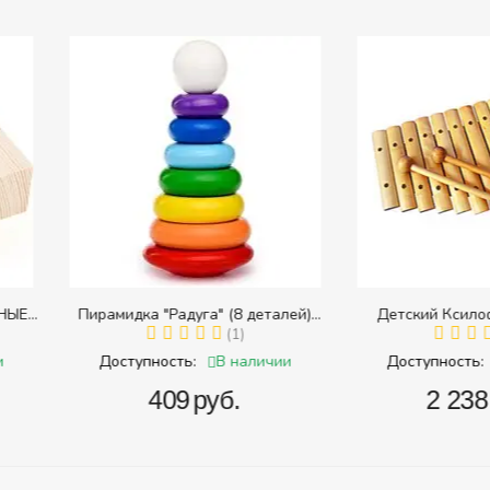
8 деталей)
Детский Ксилофон, 12 тонов
Тра
 размера)
1)
(2)
наличии
В наличии
Доступность:
Доступ
.
‍2 238‍
руб.
‍