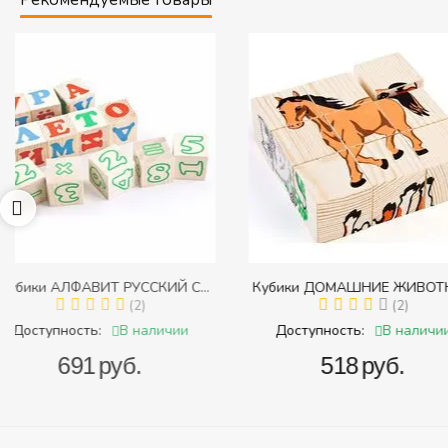
Кубики ДОМАШНИЕ ЖИВОТНЫЕ
Пирамидка "Радуга" (
с
(Томик) (Набор кубиков разрезных
(2)
(Пирамидка среднего
(
и
(складных))
В наличии
В 
Доступность:
Доступность:
‍518‍
руб.
‍409‍
руб