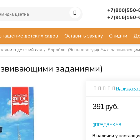
+7(800)550-
+7(916)150-
снащение детских садов
Оставить заявку
Скидки
До
педии в детский сад
Корабли. (Энциклопедия А4 с развивающим
/
развивающими заданиями)
Написать 
‍391‍
руб.
ПРЕДЗАКАЗ
В наличии у поставщи