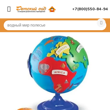
+7(800)550-84-94
Главная
/
КНИГИ, НАГЛЯДНАЯ ДИДАКТИКА
/
Демонст