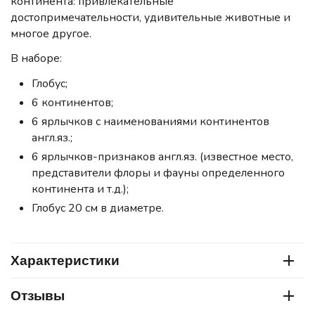
континента: привлекательные
достопримечательности, удивительные животные и
многое другое.
В наборе:
Глобус;
6 континентов;
6 ярлычков с наименованиями континентов
англ.яз.;
6 ярлычков-признаков англ.яз. (известное место,
представители флоры и фауны определенного
континента и т.д.);
Глобус 20 см в диаметре.
Характеристики
Отзывы