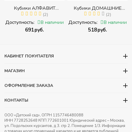
р
Кубики АЛФАВИТ
Кубики ДОМАШНИЕ
й
РУССКИЙ С ЦИФРАМИ
(2)
ЖИВОТНЫЕ (Томик)
(2)
(Томик) (Набор кубиков с
(Набор кубиков
и
Доступность:
В наличии
Доступность:
В наличии
буквами, цифрами,
разрезных (складных))
‍691‍
руб.
‍518‍
руб.
математическими знаками
действий)
КАБИНЕТ ПОКУПАТЕЛЯ
МАГАЗИН
ОФОРМЛЕНИЕ ЗАКАЗА
КОНТАКТЫ
ООО «Детский сад», ОГРН 1157746480088
ИНН 7728252648 КПП 772601001 Юридический адрес – Москва,
ул. Подольских курсантов, д 3. стр 2. Помещение 1/3. Информация
о товарах носит справочный характер и не является публичной