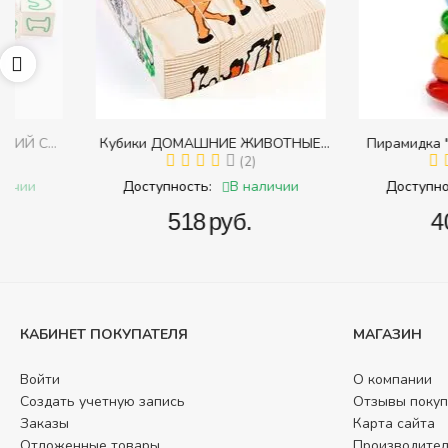
Кубики ДОМАШНИЕ ЖИВОТНЫЕ
Пирамидка "Радуга" (
с
(Томик) (Набор кубиков разрезных
(2)
(Пирамидка среднего
(
и
(складных))
В наличии
В 
Доступность:
Доступность:
‍518‍
руб.
‍409‍
руб
КАБИНЕТ ПОКУПАТЕЛЯ
МАГАЗИН
Войти
О компании
Создать учетную запись
Отзывы покуп
Заказы
Карта сайта
Отложенные товары
Производите