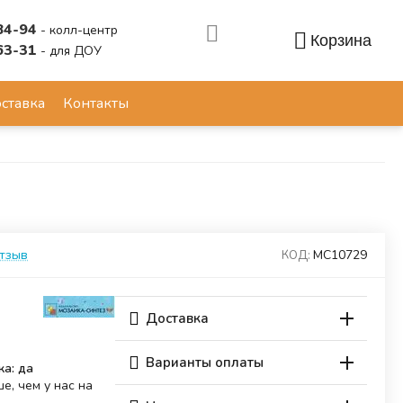
84-94
- колл-центр
Корзина
63-31
- для ДОУ
Аккаунт
ставка
Контакты
отзыв
МС10729
КОД:
Доставка
Варианты оплаты
ка: да
е, чем у нас на