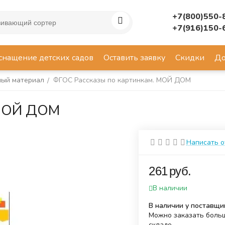
+7(800)550-
+7(916)150-
снащение детских садов
Оставить заявку
Скидки
До
ый материал
ФГОС Рассказы по картинкам. МОЙ ДОМ
/
 МОЙ ДОМ
Написать 
‍261‍
руб.
В наличии
В наличии у поставщи
Можно заказать больш
складе.