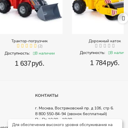
ктор-погрузчик
Дорожный каток
(2)
В наличии
Доступность:
В наличии
ность:
‍1 784‍
руб.
1 637‍
руб.
КОНТАКТЫ
г. Москва, Востряковский пр. д 10б, стр 6.
8 800 550-84-94 (звонок бесплатный)
Пн-Пт 10.00 - 18.00
Для обеспечения высокого уровня обслуживания на
order@detsad-shop.ru
ьных данных