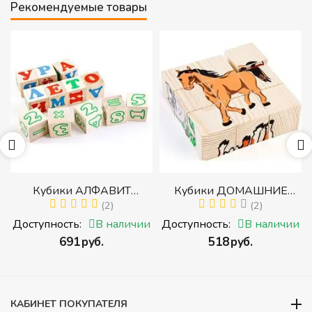
Рекомендуемые товары
р
Кубики АЛФАВИТ
Кубики ДОМАШНИЕ
й
РУССКИЙ С ЦИФРАМИ
(2)
ЖИВОТНЫЕ (Томик)
(2)
(Томик) (Набор кубиков с
(Набор кубиков
и
Доступность:
В наличии
Доступность:
В наличии
буквами, цифрами,
разрезных (складных))
‍691‍
руб.
‍518‍
руб.
математическими знаками
действий)
КАБИНЕТ ПОКУПАТЕЛЯ