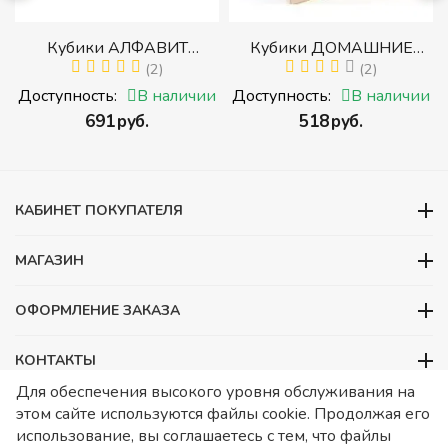
р
Кубики АЛФАВИТ
Кубики ДОМАШНИЕ
й
РУССКИЙ С ЦИФРАМИ
(2)
ЖИВОТНЫЕ (Томик)
(2)
(Томик) (Набор кубиков с
(Набор кубиков
и
Доступность:
В наличии
Доступность:
В наличии
буквами, цифрами,
разрезных (складных))
‍691‍
руб.
‍518‍
руб.
математическими знаками
действий)
КАБИНЕТ ПОКУПАТЕЛЯ
МАГАЗИН
ОФОРМЛЕНИЕ ЗАКАЗА
КОНТАКТЫ
Для обеспечения высокого уровня обслуживания на
ООО «Детский сад», ОГРН 1157746480088
этом сайте используются файлы cookie. Продолжая его
ИНН 7728252648 КПП 772601001 Юридический адрес – Москва,
использование, вы соглашаетесь с тем, что файлы
ул. Подольских курсантов, д 3. стр 2. Помещение 1/3. Информация