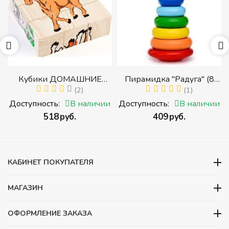
Кубики ДОМАШНИЕ
Пирамидка "Радуга" (8
ЖИВОТНЫЕ (Томик)
(2)
деталей) (Пирамидка
(1)
(Набор кубиков
среднего размера)
и
Доступность:
В наличии
Доступность:
В наличии
разрезных (складных))
‍518‍
руб.
‍409‍
руб.
и
КАБИНЕТ ПОКУПАТЕЛЯ
МАГАЗИН
ОФОРМЛЕНИЕ ЗАКАЗА