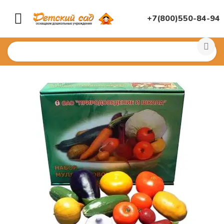
+7(800)550-84-94
Главная
/
КНИГИ, НАГЛЯДНАЯ ДИДАКТИКА
/
Демонст