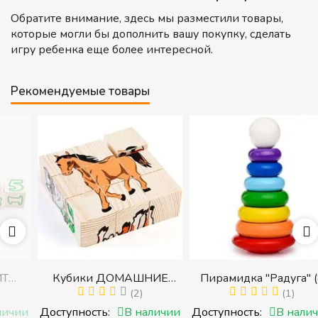
Обратите внимание, здесь мы разместили товары,
которые могли бы дополнить вашу покупку, сделать
игру ребенка еще более интересной.
Рекомендуемые товары
Кубики ДОМАШНИЕ
Пирамидка "Радуга" (8
ЖИВОТНЫЕ (Томик)
(2)
деталей) (Пирамидка
(1)
с
(Набор кубиков
среднего размера)
и
Доступность:
В наличии
Доступность:
В наличии