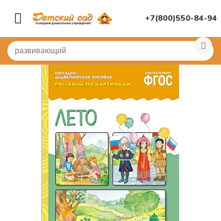
+7(800)550-84-94
Главная
/
КНИГИ, НАГЛЯДНАЯ ДИДАКТИКА
/
Демонст