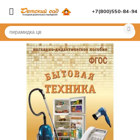
+7(800)550-84-94
Главная
/
КНИГИ, НАГЛЯДНАЯ ДИДАКТИКА
/
Демонст