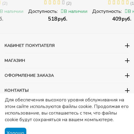
И
ЖИВОТНЫЕ (Томик)
(2)
деталей) (Пирамидка
(1)
 с
(Набор кубиков
среднего размера)
ии
Доступность:
В наличии
Доступность:
В наличии
разрезных (складных))
‍518‍
руб.
‍409‍
руб.
ми
КАБИНЕТ ПОКУПАТЕЛЯ
МАГАЗИН
ОФОРМЛЕНИЕ ЗАКАЗА
КОНТАКТЫ
Для обеспечения высокого уровня обслуживания на
ООО «Детский сад», ОГРН 1157746480088
этом сайте используются файлы cookie. Продолжая его
ИНН 7728252648 КПП 772601001 Юридический адрес – Москва,
использование, вы соглашаетесь с тем, что файлы
ул. Подольских курсантов, д 3. стр 2. Помещение 1/3. Информация
cookie будут сохраняться на вашем компьютере.
о товарах носит справочный характер и не является публичной
офертой, определяемой Статьей 437 ГК РФ.
Публичная
Хорошо
оферта.
Игрушки в детский сад. Оснащение детских садов.