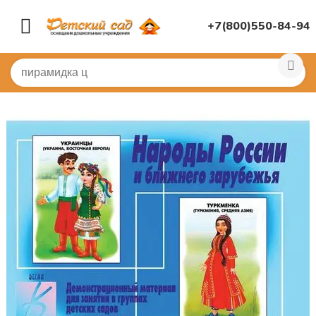
+7(800)550-84-94
Главная
/
КНИГИ, НАГЛЯДНАЯ ДИДАКТИКА
/
Демонст