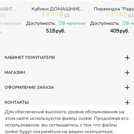
Кубики ДОМАШНИЕ
Пирамидка "Радуга" (8
ЖИВОТНЫЕ (Томик)
(2)
деталей) (Пирамидка
(1)
с
(Набор кубиков
среднего размера)
и
Доступность:
В наличии
Доступность:
В наличии
разрезных (складных))
‍518‍
руб.
‍409‍
руб.
и
КАБИНЕТ ПОКУПАТЕЛЯ
МАГАЗИН
ОФОРМЛЕНИЕ ЗАКАЗА
КОНТАКТЫ
Для обеспечения высокого уровня обслуживания на
ООО «Детский сад», ОГРН 1157746480088
этом сайте используются файлы cookie. Продолжая его
ИНН 7728252648 КПП 772601001 Юридический адрес – Москва,
использование, вы соглашаетесь с тем, что файлы
ул. Подольских курсантов, д 3. стр 2. Помещение 1/3. Информация
cookie будут сохраняться на вашем компьютере.
о товарах носит справочный характер и не является публичной